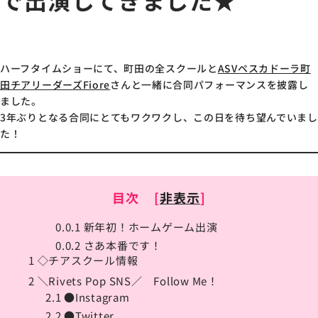
で出演してきました★
ハーフタイムショーにて、町田の全スクールと
ASVペスカドーラ町
田チアリーダーズFiore
さんと一緒に合同パフォーマンスを披露し
ました。
3年ぶりとなる合同にとてもワクワクし、この日を待ち望んでいまし
た！
目次
[
非表示
]
0.0.1
新年初！ホームゲーム出演
0.0.2
さあ本番です！
1
◇チアスクール情報
2
＼Rivets Pop SNS／ Follow Me！
2.1
●Instagram
2.2
●Twitter