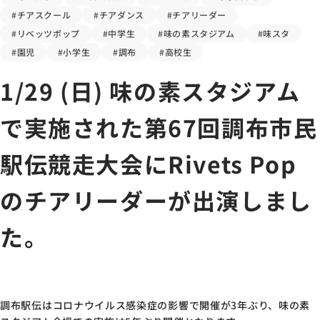
#チアスクール
#チアダンス
#チアリーダー
#リベッツポップ
#中学生
#味の素スタジアム
#味スタ
#園児
#小学生
#調布
#高校生
1/29 (
日
)
味の素スタジアム
で実施された第
67
回調布市民
駅伝競走大会にRivets Pop
の
チアリーダーが出演しまし
た。
調布駅伝はコロナウイルス感染症の影響で開催が
3
年ぶり、味の素