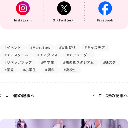
Instagram
X（Twitter）
Facebook
#イベント
#M☆rettes
#WINDYS
#キッズチア
#チアスクール
#チアダンス
#チアリーダー
#リベッツポップ
#中学生
#味の素スタジアム
#味スタ
#園児
#小学生
#調布
#高校生
前の記事へ
次の記事へ