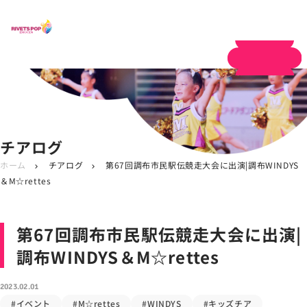
体験申し込み
チアログ
ホーム
チアログ
第67回調布市民駅伝競走大会に出演|調布WINDYS
chevron_right
chevron_right
＆M☆rettes
第67回調布市民駅伝競走大会に出演|
調布WINDYS＆M☆rettes
2023.02.01
#イベント
#M☆rettes
#WINDYS
#キッズチア