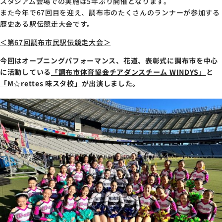
スタジアム会場での実施は
5
年ぶり開催となります。
また今年で
67
回目を迎え、調布市のたくさんのランナーが参加する
歴史ある駅伝競走大会です。
＜第
67
回調布市民駅伝競走大会＞
今回はオープニングパフォーマンス、花道、表彰式に調布市を中心
に活動している
「調布市体育協会チアダンスチーム WINDYS」
と
「M☆rettes 味スタ校」
が出演しました。