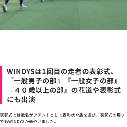
WINDYS
は1回目の走者の表彰式、
『一般男子の部』『一般女子の部』
『４０歳以上の部』の花道や表彰式
にも出演
表彰式では数名がアテンドとして表彰状や盾を運び、表彰式の周り
でも
WINDYS
が華やげました。