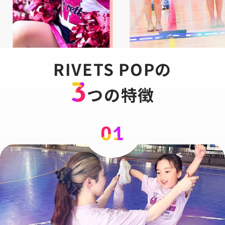
/home/cheerland/rivets-
/home/cheerland/rivets-
RIVETS POPの
pop.jp/public_html/staging-
pop.jp/public_html/staging-
test2/wp-
test2/wp-
3
content/themes/rivets-
つの特徴
content/themes/rivets-pop-
s/page/home/hero-
pop-
wp/src/views/object/compo
wp/src/views/object/components/page/home/hero-
slider.php on line
50
slider.php on line
50
01
Warning
: Trying to access
Warning
: Trying to access
array offset on value of type
array offset on value of
null in
type null in
/home/cheerland/rivets-
/home/cheerland/rivets-
pop.jp/public_html/staging-
pop.jp/public_html/staging-
test2/wp-
test2/wp-
content/themes/rivets-
content/themes/rivets-
pop-