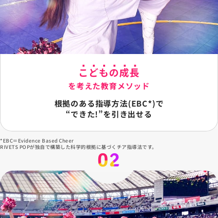
s/page/home/hero-
pop-
wp/src/views/object/compo
wp/src/views/object/components/page/home/hero-
slider.php
on line
50
slider.php
on line
50
">
">
こどもの成長
を考えた教育メソッド
根拠のある指導方法(EBC*)で
“できた!”を引き出せる
*EBC＝Evidence Based Cheer
RIVETS POPが独自で構築した科学的根拠に基づくチア指導法です。
02