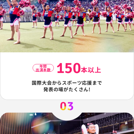
150
年間
本以上
出演本数
国際大会からスポーツ応援まで
発表の場がたくさん!
03