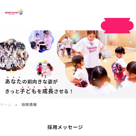
体験申し込み
あなた
の前向きな姿が
子ども
成長
きっと
を
させる！
ホーム
採用情報
chevron_right
採用メッセージ