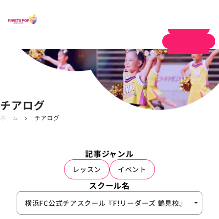
体験申し込み
チアログ
ホーム
チアログ
chevron_right
記事ジャンル
レッスン
イベント
スクール名