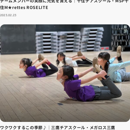
チームメンバーの笑顔に元気を貰える｜千住チアスクール・MSP千
住M★rettes ROSELITE
2023.02.23
ワクワクするこの季節♪｜三鷹チアスクール・メガロス三鷹