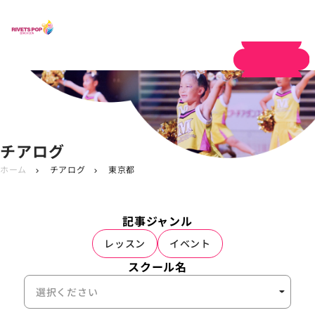
体験申し込み
チアログ
ホーム
チアログ
東京都
chevron_right
chevron_right
記事ジャンル
レッスン
イベント
スクール名