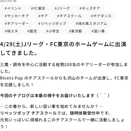
2023.05.06
#イベント
#FC東京
#Jリーグ
#キッズチア
#サッカーチア
#チア
#チアスクール
#チアダンス
#チアリーダー
#リベッツポップ
#味の素スタジアム
#味スタ
#園児
#小学生
#東京都
#習い事
4/29(土)Jリーグ・FC東京のホームゲームに出演
してきました。
三鷹・調布を中心に活動する総勢200名のチアリーダーが参加しま
した。
Rivets Pop のチアスクールからも沢山のチームが出演し、FC東京
を応援しました！
今回のチアログは本番の様子をお届けいたします（＾＾）
―この春から、新しい習い事を始めてみませんか？―
リベッツポップ チアスクール
では、
随時体験受付中
です。
元気いっぱいに頑張れるこのチアスクールで一緒に活動しましょ
う！