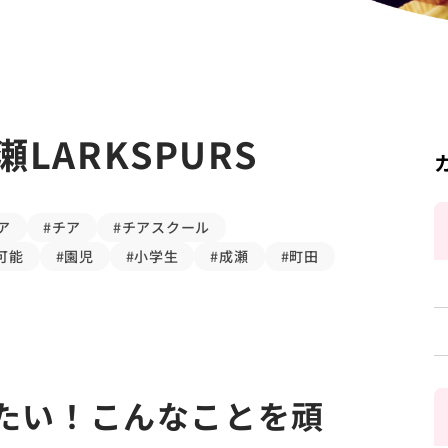
ARKSPURS
ア
#チア
#チアスクール
可能
#園児
#小学生
#成瀬
#町田
たい！こんなことを頑