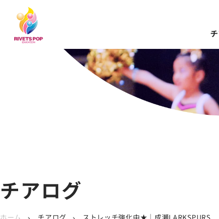
チ
チアログ
ホーム
チアログ
ストレッチ強化中★｜成瀬LARKSPURS
chevron_right
chevron_right