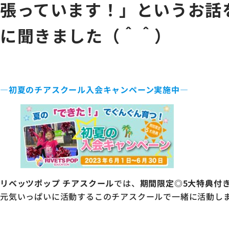
張っています！」というお話を、
に聞きました（＾＾）
―初夏のチアスクール入会キャンペーン実施中―
リベッツポップ チアスクール
では、
期間限定◎5大特典付
元気いっぱいに活動するこのチアスクールで一緒に活動し