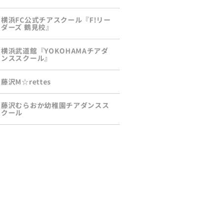
横浜FC公式チアスクール『F!リー
ダーズ 鶴見校』
横浜武道館『YOKOHAMAチアダ
ンススクール』
藤沢M☆rettes
藤沢むらおか幼稚園チアダンスス
クール