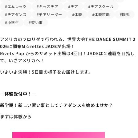
#エムレッツ
#キッズチア
#チア
#チアスクール
#チアダンス
#チアリーダー
#体験
#体験可能
#園児
#小学生
#習い事
アメリカのフロリダで行われる、世界大会
THE DANCE SUMMIT 2
026
に
調布M☆rettes JADE
が出場！
Rivets Pop からのサミット出場は4回目！JADEは２連覇を目指し
て、いざアメリカへ！
いよいよ決勝！5日目の様子をお届けします。
―体験受付中！―
新学期！新しい習い事としてチアダンスを始めませか？
まずは体験から