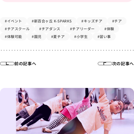
#イベント
#新百合ヶ丘 K-SPARKS
#キッズチア
#チア
#チアスクール
#チアダンス
#チアリーダー
#体験
#体験可能
#園児
#夏チア
#小学生
#習い事
前の記事へ
次の記事へ