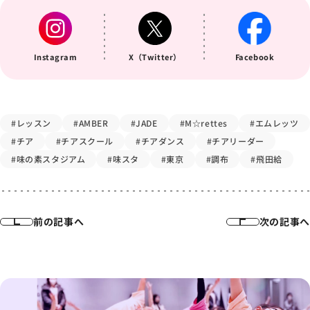
Instagram
X（Twitter）
Facebook
#レッスン
#AMBER
#JADE
#M☆rettes
#エムレッツ
#チア
#チアスクール
#チアダンス
#チアリーダー
#味の素スタジアム
#味スタ
#東京
#調布
#飛田給
前の記事へ
次の記事へ