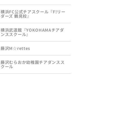
横浜FC公式チアスクール『F!リー
ダーズ 鶴見校』
横浜武道館『YOKOHAMAチアダ
ンススクール』
藤沢M☆rettes
藤沢むらおか幼稚園チアダンスス
クール