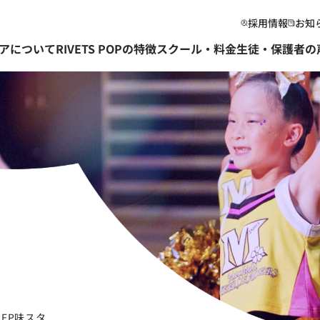
採用情報
お知
アについて
RIVETS POPの特徴
スクール・料金
生徒・保護者の
MFP味スタ