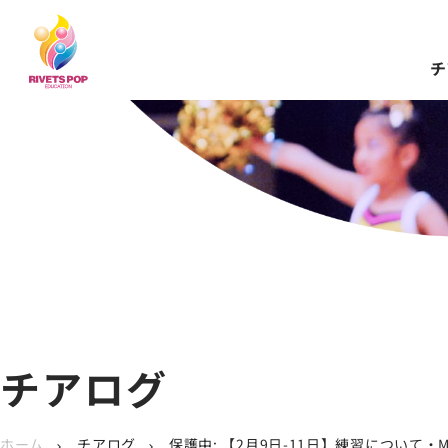
チ
チアログ
ホーム
チアログ
保護中: 【2月9日-11日】練習について・
chevron_right
chevron_right