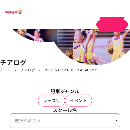
体験申し込み
チアログ
ホーム
チアログ
RIVETS POP CHEER ACADEMY
chevron_right
chevron_right
記事ジャンル
レッスン
イベント
スクール名