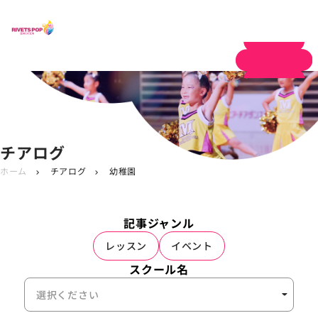
体験申し込み
チアログ
ホーム
チアログ
幼稚園
chevron_right
chevron_right
記事ジャンル
レッスン
イベント
スクール名