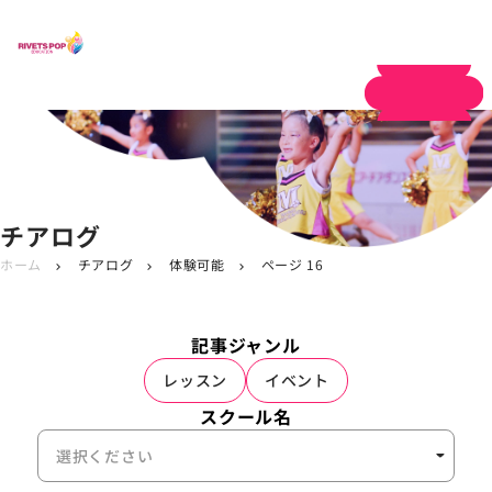
体験申し込み
チアログ
ホーム
チアログ
体験可能
ページ 16
chevron_right
chevron_right
chevron_right
記事ジャンル
レッスン
イベント
スクール名