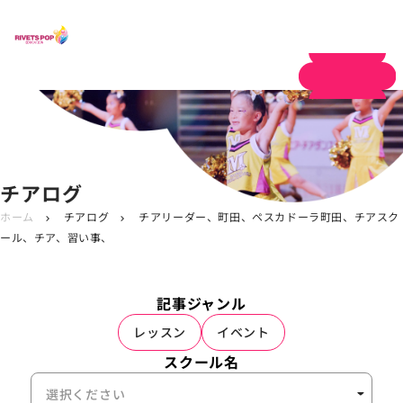
体験申し込み
チアログ
ホーム
チアログ
チアリーダー、町田、ペスカドーラ町田、チアスク
chevron_right
chevron_right
ール、チア、習い事、
記事ジャンル
レッスン
イベント
スクール名