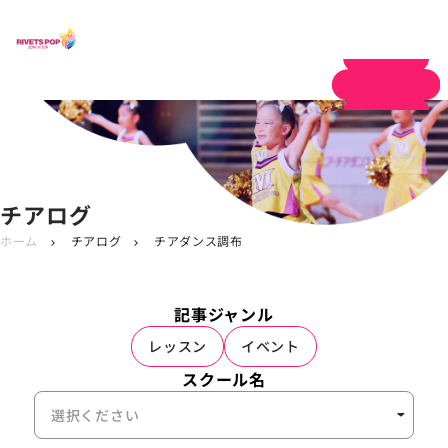
体験申し込み
チアログ
ホーム
チアログ
チアダンス調布
chevron_right
chevron_right
記事ジャンル
レッスン
イベント
スクール名