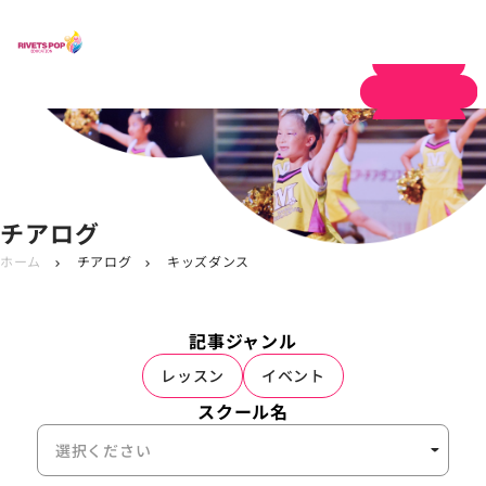
体験申し込み
チアログ
ホーム
チアログ
キッズダンス
chevron_right
chevron_right
記事ジャンル
レッスン
イベント
スクール名