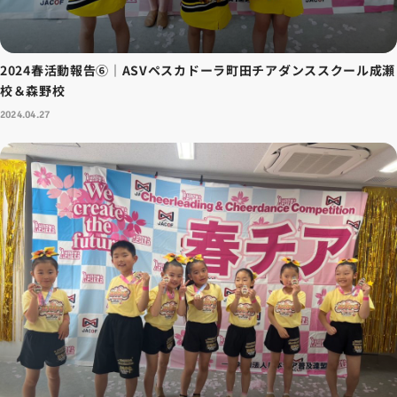
2024春活動報告⑥｜ASVペスカドーラ町田チアダンススクール成瀬
校＆森野校
2024.04.27